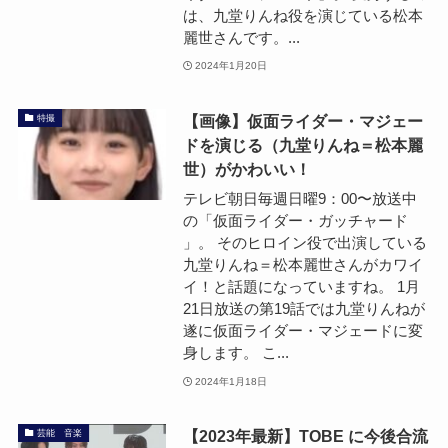
は、九堂りんね役を演じている松本
麗世さんです。...
2024年1月20日
【画像】仮面ライダー・マジェー
特撮
ドを演じる（九堂りんね＝松本麗
世）がかわいい！
テレビ朝日毎週日曜9：00〜放送中
の「仮面ライダー・ガッチャード
」。 そのヒロイン役で出演している
九堂りんね＝松本麗世さんがカワイ
イ！と話題になっていますね。 1月
21日放送の第19話では九堂りんねが
遂に仮面ライダー・マジェードに変
身します。 こ...
2024年1月18日
【2023年最新】TOBE に今後合流
芸能 音楽