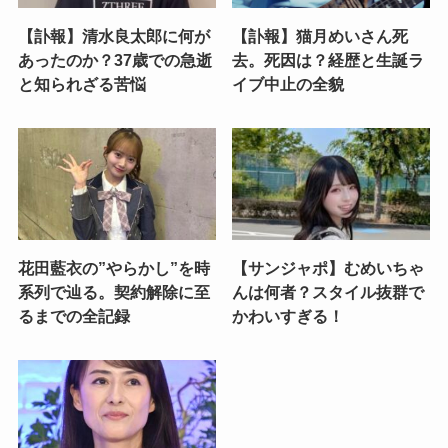
【訃報】清水良太郎に何が
【訃報】猫月めいさん死
あったのか？37歳での急逝
去。死因は？経歴と生誕ラ
と知られざる苦悩
イブ中止の全貌
花田藍衣の”やらかし”を時
【サンジャポ】むめいちゃ
系列で辿る。契約解除に至
んは何者？スタイル抜群で
るまでの全記録
かわいすぎる！