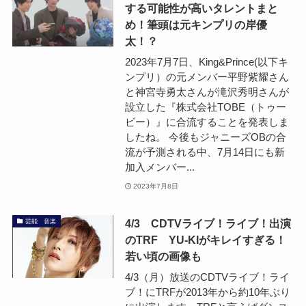
する可能性が高いタレントまと
め！筆頭は元キンプリの岸優
太！？
2023年7月7日、King&Prince(以下キ
ンプリ）の元メンバー平野紫耀さん
と神宮寺勇太さんが滝沢秀明さんが
設立した『株式会社TOBE（トゥー
ビー）』に合流することを発表しま
したね。 今後もジャニーズOBの合
流が予測される中、7月14日にも新
加入メンバー...
2023年7月8日
4/3 CDTVライブ！ライブ！出演
芸能 音楽
のTRF YU-KIがキレイすぎる！
若い頃の画像も
4/3（月）放送のCDTVライブ！ライ
ブ！にTRFが2013年から約10年ぶり