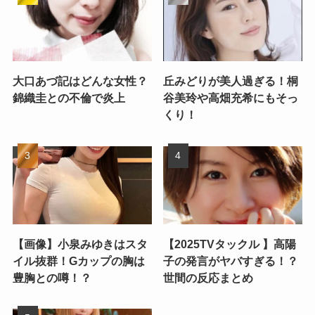
大口あづ記はどんな女性？
丘みどりが美人過ぎる！桐
錦織圭との不倫で炎上
谷美玲や高畑充希にもそっ
くり！
【画像】小泉みゆきはスタ
【2025TVタックル 】高陽
イル抜群！Gカップの胸は
子の発言がヤバすぎる！？
豊胸との噂！？
世間の反応まとめ