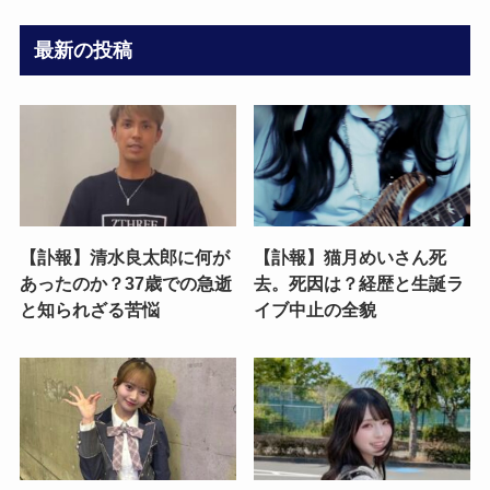
最新の投稿
【訃報】清水良太郎に何が
【訃報】猫月めいさん死
あったのか？37歳での急逝
去。死因は？経歴と生誕ラ
と知られざる苦悩
イブ中止の全貌