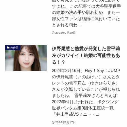
すよね。 この記事では大谷翔平選手
の結婚の決め手や馴れ初め、また一
部女性ファンは結婚に気付いていた
とされる匂わ...
2024年2月29日
伊野尾慧と熱愛が発覚した雪平莉
未分類
左がカワイイ！結婚の可能性もあ
る！？
2024年2月16日、Hey！Say！JUMP
の伊野尾慧（いのおけい）さんとタ
レントの雪平莉左（ゆきひらりさ）
さんが交際していることが報じられ
ましたね。 雪平莉左さんと言えば
2022年6月に行われた、ボクシング
世界バンタム級3団体王座統一戦
「井上尚哉VSノニト・...
2024年2月17日