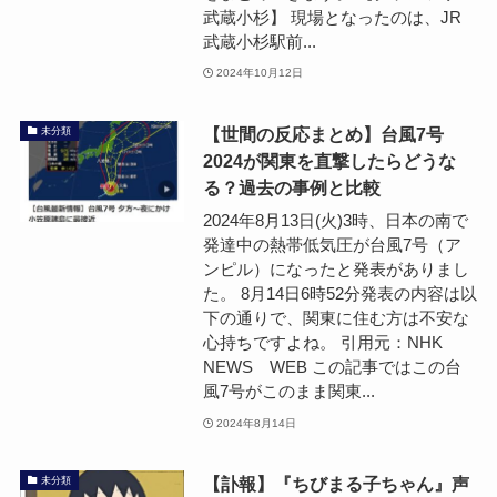
武蔵小杉】 現場となったのは、JR
武蔵小杉駅前...
2024年10月12日
【世間の反応まとめ】台風7号
未分類
2024が関東を直撃したらどうな
る？過去の事例と比較
2024年8月13日(火)3時、日本の南で
発達中の熱帯低気圧が台風7号（ア
ンピル）になったと発表がありまし
た。 8月14日6時52分発表の内容は以
下の通りで、関東に住む方は不安な
心持ちですよね。 引用元：NHK
NEWS WEB この記事ではこの台
風7号がこのまま関東...
2024年8月14日
【訃報】『ちびまる子ちゃん』声
未分類