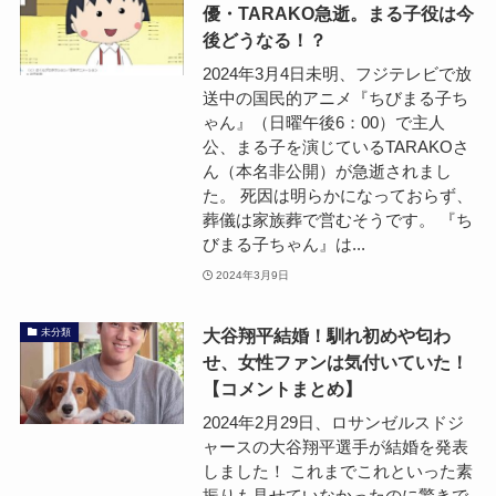
優・TARAKO急逝。まる子役は今
後どうなる！？
2024年3月4日未明、フジテレビで放
送中の国民的アニメ『ちびまる子ち
ゃん』（日曜午後6：00）で主人
公、まる子を演じているTARAKOさ
ん（本名非公開）が急逝されまし
た。 死因は明らかになっておらず、
葬儀は家族葬で営むそうです。 『ち
びまる子ちゃん』は...
2024年3月9日
大谷翔平結婚！馴れ初めや匂わ
未分類
せ、女性ファンは気付いていた！
【コメントまとめ】
2024年2月29日、ロサンゼルスドジ
ャースの大谷翔平選手が結婚を発表
しました！ これまでこれといった素
振りも見せていなかったのに驚きで