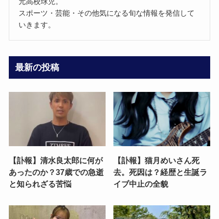
元高校球児。
スポーツ・芸能・その他気になる旬な情報を発信して
いきます。
最新の投稿
【訃報】清水良太郎に何が
【訃報】猫月めいさん死
あったのか？37歳での急逝
去。死因は？経歴と生誕ラ
と知られざる苦悩
イブ中止の全貌