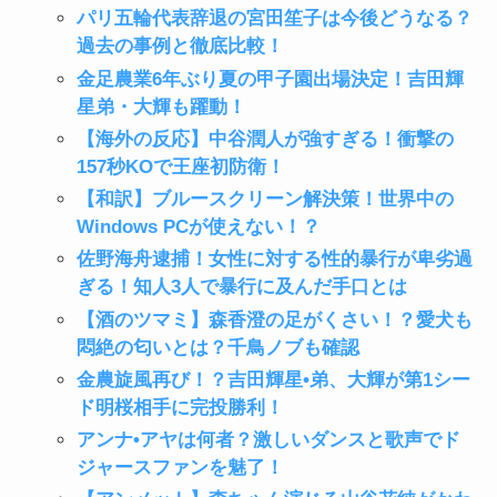
パリ五輪代表辞退の宮田笙子は今後どうなる？
過去の事例と徹底比較！
金足農業6年ぶり夏の甲子園出場決定！吉田輝
星弟・大輝も躍動！
【海外の反応】中谷潤人が強すぎる！衝撃の
157秒KOで王座初防衛！
【和訳】ブルースクリーン解決策！世界中の
Windows PCが使えない！？
佐野海舟逮捕！女性に対する性的暴行が卑劣過
ぎる！知人3人で暴行に及んだ手口とは
【酒のツマミ】森香澄の足がくさい！？愛犬も
悶絶の匂いとは？千鳥ノブも確認
金農旋風再び！？吉田輝星•弟、大輝が第1シー
ド明桜相手に完投勝利！
アンナ•アヤは何者？激しいダンスと歌声でド
ジャースファンを魅了！