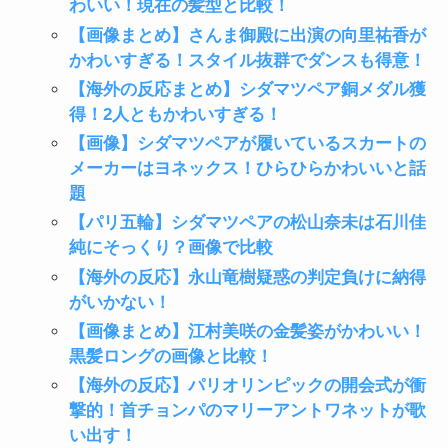
わいい！現在の髪型と比較！
【画像まとめ】さんま御殿に出演の向里祐香が
かわいすぎる！スタイル抜群でダンスも得意！
【海外の反応まとめ】シダマツペア銅メダル獲
得！2人ともかわいすぎる！
【画像】シダマツペアが履いているスカートの
メーカーはヨネックス！ひらひらかわいいと話
題
【パリ五輪】シダマツペアの松山奈未は石川佳
純にそっくり？画像で比較
【海外の反応】永山竜樹疑惑の判定負けに納得
がいかない！
【画像まとめ】江村美咲の金髪姿がかわいい！
黒髪ロングの画像と比較！
【海外の反応】パリオリンピックの開会式が衝
撃的！首チョンパのマリーアントワネットが歌
い出す！