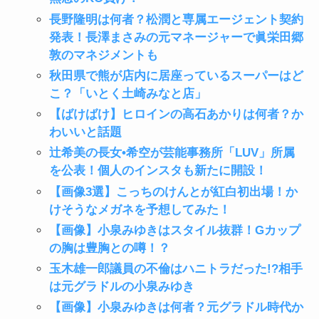
長野隆明は何者？松潤と専属エージェント契約
発表！長澤まさみの元マネージャーで眞栄田郷
敦のマネジメントも
秋田県で熊が店内に居座っているスーパーはど
こ？「いとく土崎みなと店」
【ばけばけ】ヒロインの高石あかりは何者？か
わいいと話題
辻希美の長女•希空が芸能事務所「LUV」所属
を公表！個人のインスタも新たに開設！
【画像3選】こっちのけんとが紅白初出場！か
けそうなメガネを予想してみた！
【画像】小泉みゆきはスタイル抜群！Gカップ
の胸は豊胸との噂！？
玉木雄一郎議員の不倫はハニトラだった!?相手
は元グラドルの小泉みゆき
【画像】小泉みゆきは何者？元グラドル時代か