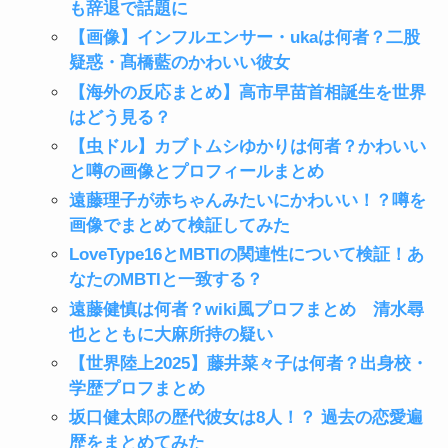
も辞退で話題に
【画像】インフルエンサー・ukaは何者？二股
疑惑・髙橋藍のかわいい彼女
【海外の反応まとめ】高市早苗首相誕生を世界
はどう見る？
【虫ドル】カブトムシゆかりは何者？かわいい
と噂の画像とプロフィールまとめ
遠藤理子が赤ちゃんみたいにかわいい！？噂を
画像でまとめて検証してみた
LoveType16とMBTIの関連性について検証！あ
なたのMBTIと一致する？
遠藤健慎は何者？wiki風プロフまとめ 清水尋
也とともに大麻所持の疑い
【世界陸上2025】藤井菜々子は何者？出身校・
学歴プロフまとめ
坂口健太郎の歴代彼女は8人！？ 過去の恋愛遍
歴をまとめてみた