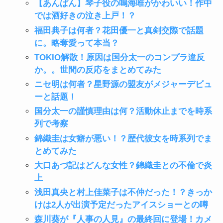
【あんぱん】琴子役の鳴海唯がかわいい！作中
では酒好きの泣き上戸！？
福田典子は何者？花田優一と真剣交際で話題
に。略奪愛って本当？
TOKIO解散！原因は国分太一のコンプラ違反
か。。世間の反応をまとめてみた
ニセ明は何者？星野源の盟友がメジャーデビュ
ーと話題！
国分太一の謹慎理由は何？活動休止までを時系
列で考察
錦織圭は女癖が悪い！？歴代彼女を時系列でま
とめてみた
大口あづ記はどんな女性？錦織圭との不倫で炎
上
浅田真央と村上佳菜子は不仲だった！？きっか
けは2人が出演予定だったアイスショーとの噂
森川葵が『人事の人見』の最終回に登場！カメ