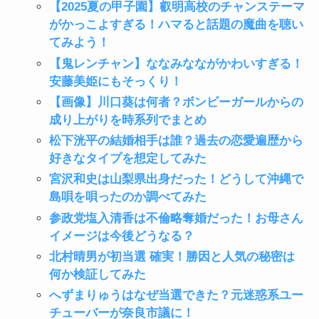
【2025夏の甲子園】叡明高校のチャンステーマ
がかっこよすぎる！ハマると話題の魔曲を聴い
てみよう！
【鬼レンチャン】ななみなながかわいすぎる！
安藤美姫にもそっくり！
【画像】川口葵は何者？ボンビーガールからの
成り上がりを時系列でまとめ
松下洸平の結婚相手は誰？過去の恋愛遍歴から
好きなタイプを想定してみた
宮沢和史は山梨県出身だった！どうして沖縄で
島唄を唄ったのか調べてみた
参政党塩入清香は不倫略奪婚だった！お母さん
イメージは今後どうなる？
北村晴男が初当選 確実！勝因と人気の秘密は
何か検証してみた
へずまりゅうはなぜ当選できた？元迷惑系ユー
チューバーが奈良市議に！