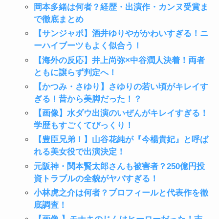
岡本多緒は何者？経歴・出演作・カンヌ受賞ま
で徹底まとめ
【サンジャポ】酒井ゆりやがかわいすぎる！ニ
ーハイブーツもよく似合う！
【海外の反応】井上尚弥×中谷潤人決着！両者
ともに譲らず判定へ！
【かつみ・さゆり】さゆりの若い頃がキレイす
ぎる！昔から美脚だった！？
【画像】水ダウ出演のいぜんがキレイすぎる！
学歴もすごくてびっくり！
【豊臣兄弟！】山谷花純が『今楊貴妃』と呼ば
れる美女役で出演決定！
元阪神・関本賢太郎さんも被害者？250億円投
資トラブルの全貌がヤバすぎる！
小林虎之介は何者？プロフィールと代表作を徹
底調査！