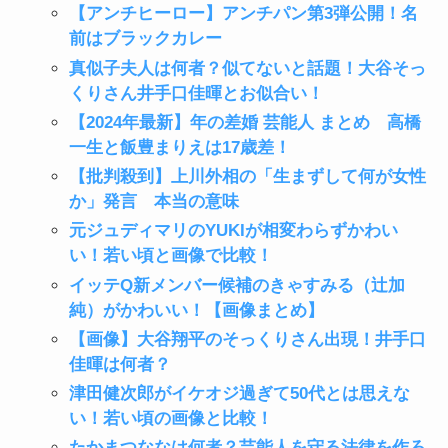
【アンチヒーロー】アンチパン第3弾公開！名
前はブラックカレー
真似子夫人は何者？似てないと話題！大谷そっ
くりさん井手口佳暉とお似合い！
【2024年最新】年の差婚 芸能人 まとめ 高橋
一生と飯豊まりえは17歳差！
【批判殺到】上川外相の「生まずして何が女性
か」発言 本当の意味
元ジュディマリのYUKIが相変わらずかわい
い！若い頃と画像で比較！
イッテQ新メンバー候補のきゃすみる（辻加
純）がかわいい！【画像まとめ】
【画像】大谷翔平のそっくりさん出現！井手口
佳暉は何者？
津田健次郎がイケオジ過ぎて50代とは思えな
い！若い頃の画像と比較！
たかまつななは何者？芸能人を守る法律を作ろ