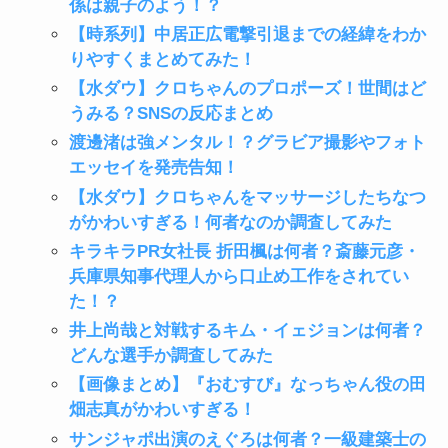
係は親子のよう！？
【時系列】中居正広電撃引退までの経緯をわか
りやすくまとめてみた！
【水ダウ】クロちゃんのプロポーズ！世間はど
うみる？SNSの反応まとめ
渡邊渚は強メンタル！？グラビア撮影やフォト
エッセイを発売告知！
【水ダウ】クロちゃんをマッサージしたちなつ
がかわいすぎる！何者なのか調査してみた
キラキラPR女社長 折田楓は何者？斎藤元彦・
兵庫県知事代理人から口止め工作をされてい
た！？
井上尚哉と対戦するキム・イェジョンは何者？
どんな選手か調査してみた
【画像まとめ】『おむすび』なっちゃん役の田
畑志真がかわいすぎる！
サンジャポ出演のえぐろは何者？一級建築士の