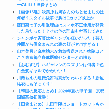
ーのLiLi！画像まとめ
【画像15選】秋葉原お姉さんのちとせよしのは
何者？スタイル抜群で胸はEカップ以上か
藤田菜七子の引退理由はスマホ不正使用が発覚
した為だった！？その他の理由も考察してみた
ジャンポケ斉藤はギャンブル狂いだった！芸人
仲間から借金まみれの裏の顔がヤバすぎる！
山本美月と麻生祐未が救急搬送された病院はど
こ？東京都立多摩医療センターとの噂も
【おむすび】ハギャレンのスズリンは何者？色
白金髪ギャルでかわいい！
川瀬もえの運転免許写真がかわいすぎる！新垣
結衣にもそっくり！
【韓国の反応まとめ】2024年夏の甲子園 京都
国際高校初優勝！
【画像まとめ】志田千陽はショートカットもか