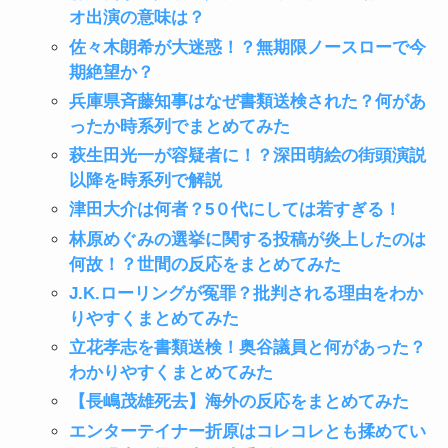
オ出演の意味は？
佐々木朗希が大迷惑！？無期限ノースローで今
期絶望か？
兵庫県斉藤知事はなぜ書類送検された？何があ
ったか時系列でまとめてみた
萩生田光一が容疑者に！？深田萌絵の街頭演説
以降を時系列で解説
津田大介は何者？5０代にしては若すぎる！
林原めぐみの選挙に関する投稿が炎上したのは
何故！？世間の反応をまとめてみた
J.K.ローリングが冤罪？批判される理由をわか
りやすくまとめてみた
立花孝志を書類送検！奥谷議員と何があった？
わかりやすくまとめてみた
【長嶋茂雄死去】海外の反応をまとめてみた
エンターテイナー折原はコレコレとも揉めてい