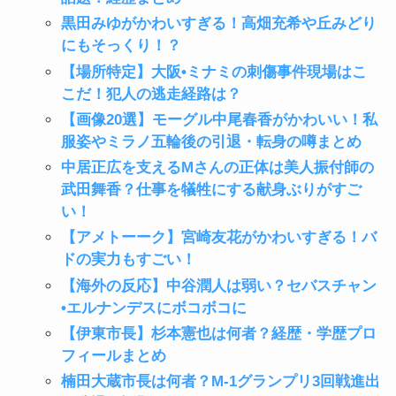
黒田みゆがかわいすぎる！高畑充希や丘みどり
にもそっくり！？
【場所特定】大阪•ミナミの刺傷事件現場はこ
こだ！犯人の逃走経路は？
【画像20選】モーグル中尾春香がかわいい！私
服姿やミラノ五輪後の引退・転身の噂まとめ
中居正広を支えるMさんの正体は美人振付師の
武田舞香？仕事を犠牲にする献身ぶりがすご
い！
【アメトーーク】宮崎友花がかわいすぎる！バ
ドの実力もすごい！
【海外の反応】中谷潤人は弱い？セバスチャン
•エルナンデスにボコボコに
【伊東市長】杉本憲也は何者？経歴・学歴プロ
フィールまとめ
楠田大蔵市長は何者？M‐1グランプリ3回戦進出