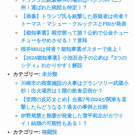
トランプ氏銃撃事件の場所はペンシルバニア
州！運ばれた病院も特定！？
【画像】トランプ氏を銃撃した容疑者は何者？
トーマス・マシュー・クルックスとFBIが発表
【都知事選】暇空茜って誰？公約で公金チュー
チューをやめさせる！？意味
桜井MIUは何者？都知事選ポスターで炎上！
【2024都知事選】小池百合子の公約は『3つの
シティ』わかりやすく解説
カテゴリー:
未分類
川崎市の商業施設の火事はグランツリー武蔵小
杉！出火場所は１階の飲食店街か？
【世間の反応まとめ】台風7号2024が関東を直
撃したらどうなる？過去の事例と比較
伊野尾慧と熱愛が発覚した雪平莉左がカワイ
イ！結婚の可能性もある！？
カテゴリー:
格闘技