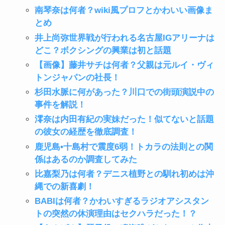
南琴奈は何者？wiki風プロフとかわいい画像ま
とめ
井上尚弥世界戦が行われる名古屋IGアリーナは
どこ？ボクシングの興業は初と話題
【画像】藤井サチは何者？父親は元ルイ・ヴィ
トンジャパンの社長！
杉田水脈に何があった？川口での街頭演説中の
事件を解説！
澪奈は内田有紀の実妹だった！似てないと話題
の彼女の経歴を徹底調査！
鹿児島•十島村で震度6弱！トカラの法則との関
係はあるのか調査してみた
比嘉梨乃は何者？デニス植野との馴れ初めは沖
縄での新喜劇！
BABIは何者？かわいすぎるラジオアシスタン
トの突然の休演理由はセクハラだった！？