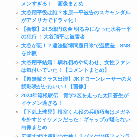
メンすぎる！ 画像まとめ
大谷翔平役は誰？水原一平被告のスキャンダル
がアメリカでドラマ化！
【衝撃】24.5億円送金 明るみになった水谷一平
の犯行 ！大谷翔平は被害者
大谷が悪！？違法賭博問題日米で温度差…SNS
を比較
大谷翔平結婚！馴れ初めや匂わせ、女性ファン
は気付いていた！【コメントまとめ】
【超無敵クラス出演】JKドローンレーサーの犬
飼彩咲がかわいい！【画像】
2024年箱根駅伝 青学3区を走った太田蒼生が
イケメン過ぎる！
【下剋上球児】根室くん役の兵頭巧海はメガネ
を外すとイケメンだった！ギャップが堪らない
画像まとめ
広瀬すずは勝利の女神！？バスケW杯フィンラ