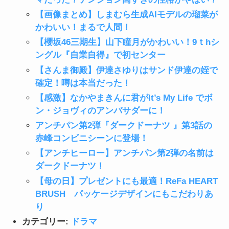
【画像まとめ】しまむら生成AIモデルの瑠菜が
かわいい！まるで人間！
【櫻坂46三期生】山下瞳月がかわいい！9ｔhシ
ングル『自業自得』で初センター
【さんま御殿】伊達さゆりはサンド伊達の姪で
確定！噂は本当だった！
【感激】なかやまきんに君がIt’s My Life でボ
ン・ジョヴィのアンバサダーに！
アンチパン第2弾『ダークドーナツ 』第3話の
赤峰コンビニシーンに登場！
【アンチヒーロー】アンチパン第2弾の名前は
ダークドーナツ！
【母の日】プレゼントにも最適！ReFa HEART
BRUSH パッケージデザインにもこだわりあ
り
カテゴリー:
ドラマ