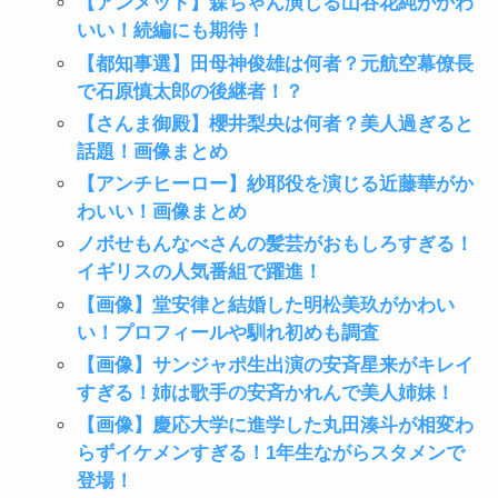
【アンメット】森ちゃん演じる山谷花純がかわ
いい！続編にも期待！
【都知事選】田母神俊雄は何者？元航空幕僚長
で石原慎太郎の後継者！？
【さんま御殿】櫻井梨央は何者？美人過ぎると
話題！画像まとめ
【アンチヒーロー】紗耶役を演じる近藤華がか
わいい！画像まとめ
ノボせもんなべさんの髪芸がおもしろすぎる！
イギリスの人気番組で躍進！
【画像】堂安律と結婚した明松美玖がかわい
い！プロフィールや馴れ初めも調査
【画像】サンジャポ生出演の安斉星来がキレイ
すぎる！姉は歌手の安斉かれんで美人姉妹！
【画像】慶応大学に進学した丸田湊斗が相変わ
らずイケメンすぎる！1年生ながらスタメンで
登場！