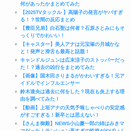
何があったかまとめてみた
【2025TVタックル 】高陽子の発言がヤバすぎ
る！？世間の反応まとめ
【豊臣兄弟】白石聖は何者？石原さとみにもそ
っくりでかわいい！
【キャスター】美人アナは元宝塚の月城かな
と！発声と滑舌も最高と話題！
キャンドルジュンは広末涼子のストッパーだっ
た！？過去の凶行をまとめてみた
【画像】国木田さりまるがかわいすぎる！元ア
イドルでインフルエンサー
鈴木達央は過去に何をした？現在も炎上する理
由を調べてみた！
【動画】上垣アナの天気予報しゃべりの安定感
がすごすぎる！新卒とは思えない！
【さんま御殿】NEWS小山慶一郎の姉はみきマ
マだった！テンション高すぎの性格がやばい！