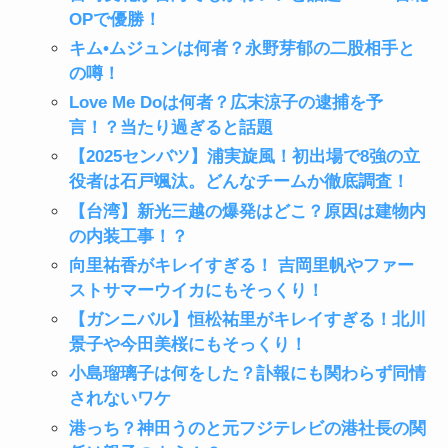
OPで優勝！
キム•ムジュンは何者？永野芽郁の二股相手と
の噂！
Love Me Doは何者？広末涼子の逮捕を予
言！？当たり過ぎると話題
【2025センバツ】浦実旋風！初出場で8強の立
役者は石戸颯汰。どんなチームか徹底調査！
【台湾】新光三越の爆発はどこ？原因は建物内
の内装工事！？
向里祐香がキレイすぎる！ 吉岡里帆やファー
ストサマーウイカにもそっくり！
【ガンニバル】恒松祐里がキレイすぎる！北川
景子や今田美桜にもそっくり！
小島瑠璃子は何をした？訃報にも関わらず同情
されないワケ
港っち？神田うのと元フジテレビの港社長の関