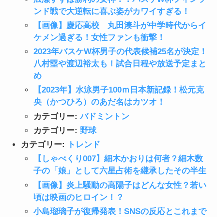
ンド戦で大逆転に喜ぶ姿がカワイすぎる！
【画像】慶応高校 丸田湊斗が中学時代からイ
ケメン過ぎる！女性ファンも衝撃！
2023年バスケW杯男子の代表候補25名が決定！
八村塁や渡辺裕太も！試合日程や放送予定まと
め
【2023年】水泳男子100ｍ日本新記録！松元克
央（かつひろ）のあだ名はカツオ！
カテゴリー:
バドミントン
カテゴリー:
野球
カテゴリー:
トレンド
【しゃべくり007】細木かおりは何者？細木数
子の「娘」として六星占術を継承したその半生
【画像】炎上騒動の高陽子はどんな女性？若い
頃は映画のヒロイン！？
小島瑠璃子が復帰発表！SNSの反応とこれまで