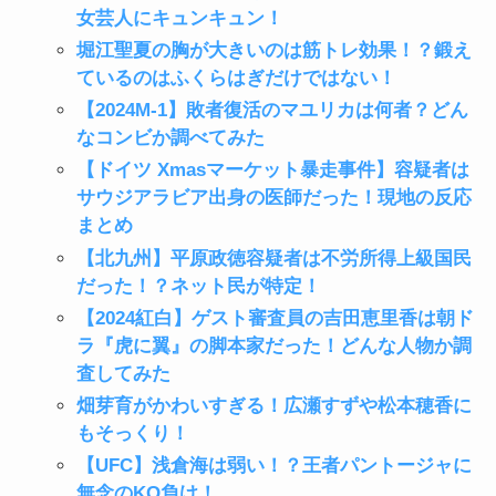
女芸人にキュンキュン！
堀江聖夏の胸が大きいのは筋トレ効果！？鍛え
ているのはふくらはぎだけではない！
【2024M-1】敗者復活のマユリカは何者？どん
なコンビか調べてみた
【ドイツ Xmasマーケット暴走事件】容疑者は
サウジアラビア出身の医師だった！現地の反応
まとめ
【北九州】平原政徳容疑者は不労所得上級国民
だった！？ネット民が特定！
【2024紅白】ゲスト審査員の吉田恵里香は朝ド
ラ『虎に翼』の脚本家だった！どんな人物か調
査してみた
畑芽育がかわいすぎる！広瀬すずや松本穂香に
もそっくり！
【UFC】浅倉海は弱い！？王者パントージャに
無念のKO負け！