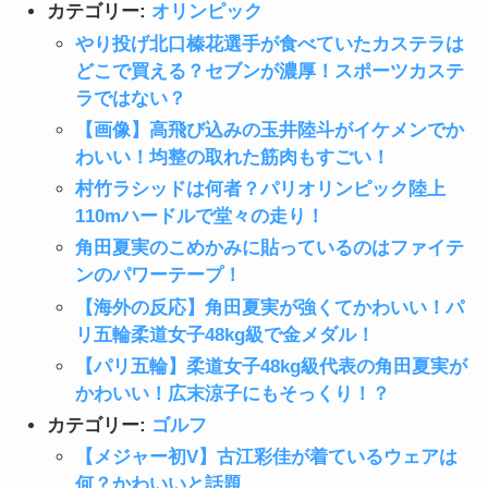
カテゴリー:
オリンピック
やり投げ北口榛花選手が食べていたカステラは
どこで買える？セブンが濃厚！スポーツカステ
ラではない？
【画像】高飛び込みの玉井陸斗がイケメンでか
わいい！均整の取れた筋肉もすごい！
村竹ラシッドは何者？パリオリンピック陸上
110mハードルで堂々の走り！
角田夏実のこめかみに貼っているのはファイテ
ンのパワーテープ！
【海外の反応】角田夏実が強くてかわいい！パ
リ五輪柔道女子48kg級で金メダル！
【パリ五輪】柔道女子48kg級代表の角田夏実が
かわいい！広末涼子にもそっくり！？
カテゴリー:
ゴルフ
【メジャー初V】古江彩佳が着ているウェアは
何？かわいいと話題