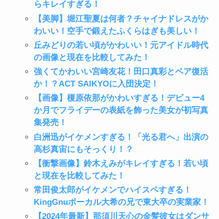
らキレイすぎる！
【美脚】堀江聖夏は何者？チャイナドレスがか
わいい！空手で鍛えたふくらはぎも美しい！
丘みどりの若い頃がかわいい！元アイドル時代
の画像と現在を比較してみた！
強くてかわいい宮崎友花！田口真彩とペア復活
か！？ACT SAIKYOに入団決定！
【画像】榎原依那がかわいすぎる！デビュー4
か月でフライデーの表紙を飾った美女が初写真
集発売！
白洲迅がイケメンすぎる！「光る君へ」出演の
高杉真宙にもそっくり！？
【衝撃画像】鈴木えみがキレイすぎる！若い頃
と現在を比較してみた！
常田俊太郎がイケメンでハイスペすぎる！
KingGnuボーカル大希の兄で東大卒の実業家！
【2024年最新】那須川天心の金髪彼女はダンサ