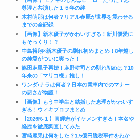
【画像 】モナキのじんはヒーローだった！志
尊淳と共演した１５年の絆
木村萌那は何者？リアル春麗が世界を震わせる
までの全記録
【画像】新木優子がかわいすぎる！新川優愛に
もそっくり！？
中島裕翔×新木優子の馴れ初めまとめ！8年越し
の純愛がついに実った！
篠田麻里子再婚！麻野耕司との馴れ初めは？10
年来の「マリコ様」推し！
ワンダ•ナラは何者？日本の電車内でのマナー
の悪さが物議！
【画像】もう中学生と結婚した恵理がかわいす
ぎる！ウィキプロフまとめ
【2026R-１】真輝志がイケメンすぎる！本名や
経歴を徹底調査してみた
宮崎麗果は何をした？1.5億円脱税事件をわか