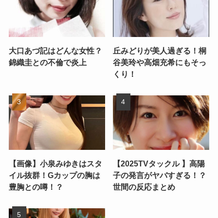
大口あづ記はどんな女性？
丘みどりが美人過ぎる！桐
錦織圭との不倫で炎上
谷美玲や高畑充希にもそっ
くり！
【画像】小泉みゆきはスタ
【2025TVタックル 】高陽
イル抜群！Gカップの胸は
子の発言がヤバすぎる！？
豊胸との噂！？
世間の反応まとめ