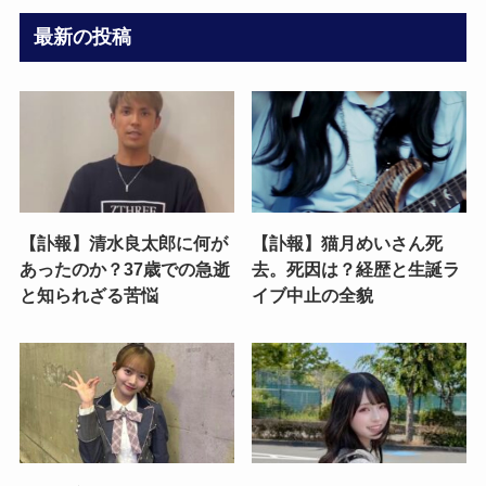
最新の投稿
【訃報】清水良太郎に何が
【訃報】猫月めいさん死
あったのか？37歳での急逝
去。死因は？経歴と生誕ラ
と知られざる苦悩
イブ中止の全貌