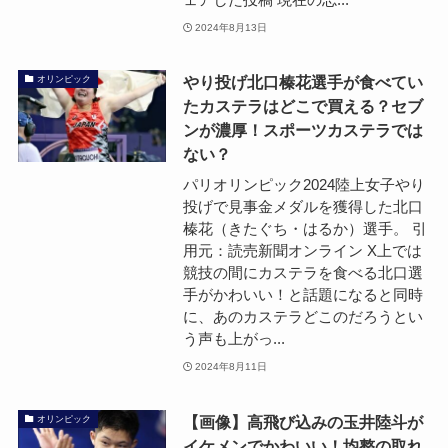
2024年8月13日
やり投げ北口榛花選手が食べてい
オリンピック
たカステラはどこで買える？セブ
ンが濃厚！スポーツカステラでは
ない？
パリオリンピック2024陸上女子やり
投げで見事金メダルを獲得した北口
榛花（きたぐち・はるか）選手。 引
用元：読売新聞オンライン X上では
競技の間にカステラを食べる北口選
手がかわいい！と話題になると同時
に、あのカステラどこのだろうとい
う声も上がっ...
2024年8月11日
【画像】高飛び込みの玉井陸斗が
オリンピック
イケメンでかわいい！均整の取れ