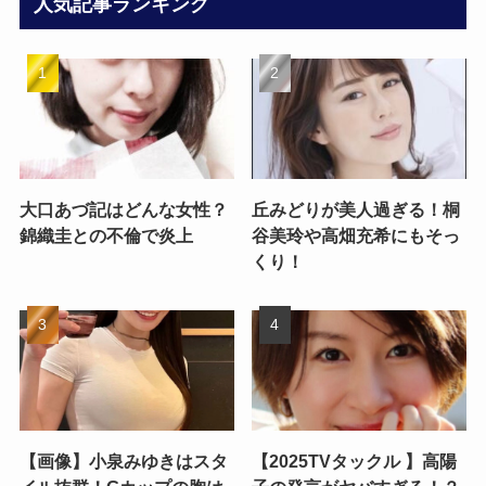
人気記事ランキング
大口あづ記はどんな女性？
丘みどりが美人過ぎる！桐
錦織圭との不倫で炎上
谷美玲や高畑充希にもそっ
くり！
【画像】小泉みゆきはスタ
【2025TVタックル 】高陽