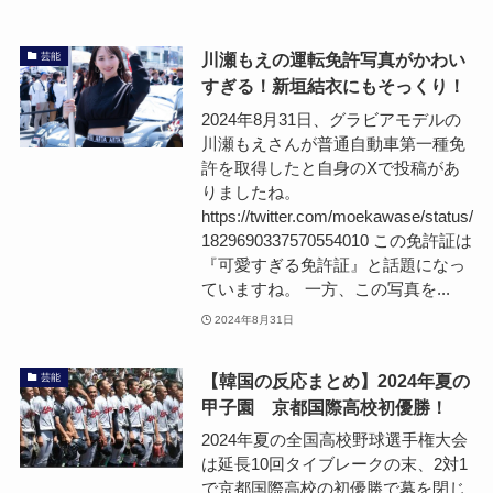
川瀬もえの運転免許写真がかわい
芸能
すぎる！新垣結衣にもそっくり！
2024年8月31日、グラビアモデルの
川瀬もえさんが普通自動車第一種免
許を取得したと自身のXで投稿があ
りましたね。
https://twitter.com/moekawase/status/
1829690337570554010 この免許証は
『可愛すぎる免許証』と話題になっ
ていますね。 一方、この写真を...
2024年8月31日
【韓国の反応まとめ】2024年夏の
芸能
甲子園 京都国際高校初優勝！
2024年夏の全国高校野球選手権大会
は延長10回タイブレークの末、2対1
で京都国際高校の初優勝で幕を閉じ