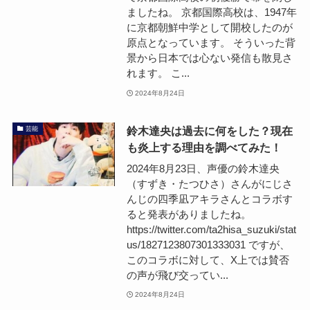
ましたね。 京都国際高校は、1947年
に京都朝鮮中学として開校したのが
原点となっています。 そういった背
景から日本では心ない発信も散見さ
れます。 こ...
2024年8月24日
鈴木達央は過去に何をした？現在
芸能
も炎上する理由を調べてみた！
2024年8月23日、声優の鈴木達央
（すずき・たつひさ）さんがにじさ
んじの四季凪アキラさんとコラボす
ると発表がありましたね。
https://twitter.com/ta2hisa_suzuki/stat
us/1827123807301333031 ですが、
このコラボに対して、X上では賛否
の声が飛び交ってい...
2024年8月24日