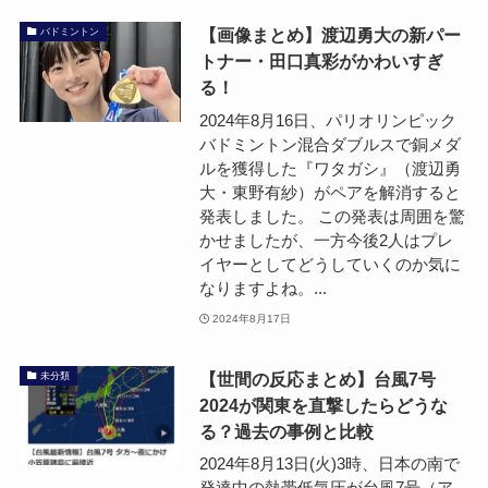
【画像まとめ】渡辺勇大の新パー
バドミントン
トナー・田口真彩がかわいすぎ
る！
2024年8月16日、パリオリンピック
バドミントン混合ダブルスで銅メダ
ルを獲得した『ワタガシ』（渡辺勇
大・東野有紗）がペアを解消すると
発表しました。 この発表は周囲を驚
かせましたが、一方今後2人はプレ
イヤーとしてどうしていくのか気に
なりますよね。...
2024年8月17日
【世間の反応まとめ】台風7号
未分類
2024が関東を直撃したらどうな
る？過去の事例と比較
2024年8月13日(火)3時、日本の南で
発達中の熱帯低気圧が台風7号（ア