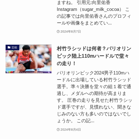
ますね。 引用元:向里佑香
Instagram（sugar_milk_cocoa） こ
の記事では向里佑香さんのプロフィ
ールや画像をまとめてい...
2024年8月7日
村竹ラシッドは何者？パリオリン
芸能
ピック陸上110mハードルで堂々
の走り！
パリオリンピック2024男子110mハ
ードルに出場している村竹ラシッド
選手。準々決勝を堂々の組１着で通
過し、メダルへの期待が高まりま
す。 圧巻の走りを見せた村竹ラシッ
ド選手ですが、見慣れない、聞きな
じみのない方も多いのではないでし
ょうか。 この記...
2024年8月4日