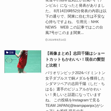
ンピル）になったと発表がありまし
た。 8月14日6時52分発表の内容は以
下の通りで、関東に住む方は不安な
心持ちですよね。 引用元：NHK
NEWS WEB この記事ではこの台
風7号がこのまま関東...
2024年8月14日
【画像まとめ】志田千陽はショー
芸能
トカットもかわいい！現在の髪型
と比較！
パリオリンピック2024バドミントン
女子ダブルスで銅メダルを獲得した
シダマツペアの志田千陽（しだ・ち
はる）選手のビジュアルがかわい
い！美しいと話題になっています
ね。 この投稿をInstagramで見る
TEAM JAPAN(@teamjapanjoc)がシ
ェアした投稿 現在の志...