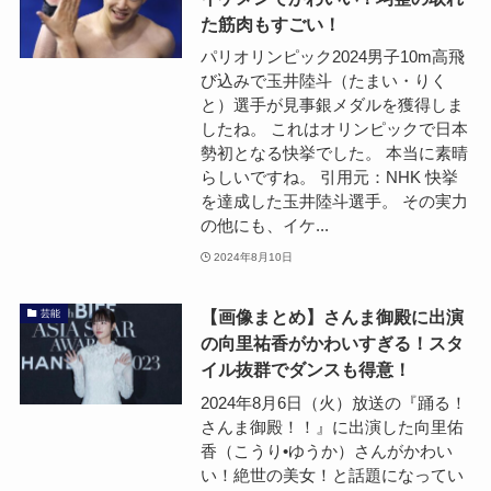
た筋肉もすごい！
パリオリンピック2024男子10m高飛
び込みで玉井陸斗（たまい・りく
と）選手が見事銀メダルを獲得しま
したね。 これはオリンピックで日本
勢初となる快挙でした。 本当に素晴
らしいですね。 引用元：NHK 快挙
を達成した玉井陸斗選手。 その実力
の他にも、イケ...
2024年8月10日
【画像まとめ】さんま御殿に出演
芸能
の向里祐香がかわいすぎる！スタ
イル抜群でダンスも得意！
2024年8月6日（火）放送の『踊る！
さんま御殿！！』に出演した向里佑
香（こうり•ゆうか）さんがかわい
い！絶世の美女！と話題になってい