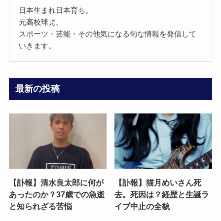
日本生まれ日本育ち。
元高校球児。
スポーツ・芸能・その他気になる旬な情報を発信して
いきます。
最新の投稿
【訃報】清水良太郎に何が
【訃報】猫月めいさん死
あったのか？37歳での急逝
去。死因は？経歴と生誕ラ
と知られざる苦悩
イブ中止の全貌