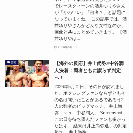
でレースクィーンの酒井ゆりやさん
が「かわいい」「何者？」と話題に
なっていますね。 この記事では、酒
井ゆりやさんがどんな女性なのか、
画像と共にまとめていきます。 【酒
井ゆりやは...
2026年5月3日
【海外の反応】井上尚弥×中谷潤
芸能
人決着！両者ともに譲らず判定
へ！
2026年5月２日、その日が訪れまし
た。ボクシングファンならずともそ
の名は聞いたことがあるであろう2
人の強者のビッグマッチ。 井上尚
弥 ｖｓ 中谷潤人。 Screenshot
この日を待ち望んだファンも多かっ
たはず。 結果は井上尚弥選手の判定
勝ち。 井上尚弥...