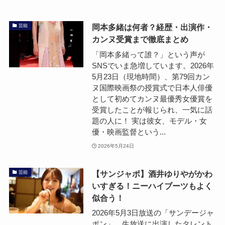
岡本多緒は何者？経歴・出演作・
芸能
カンヌ受賞まで徹底まとめ
「岡本多緒って誰？」という声が
SNSでいま急増しています。2026年
5月23日（現地時間）、第79回カン
ヌ国際映画祭の授賞式で日本人俳優
として初めてカンヌ最優秀女優賞を
受賞したことが報じられ、一気に話
題の人に！ 実は彼女、モデル・女
優・映画監督という...
2026年5月24日
【サンジャポ】酒井ゆりやがかわ
芸能
いすぎる！ニーハイブーツもよく
似合う！
2026年5月3日放送の「サンデージャ
ポン」。生放送に出演したタレント