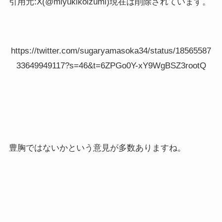
引用元:X(@miyukikoizumi)現在は削除されています。
https://twitter.com/sugaryamasoka34/status/18565587
33649949117?s=46&t=6ZPGo0Y-xY9WgBSZ3rootQ
豊胸ではないかという意見が多数ありますね。