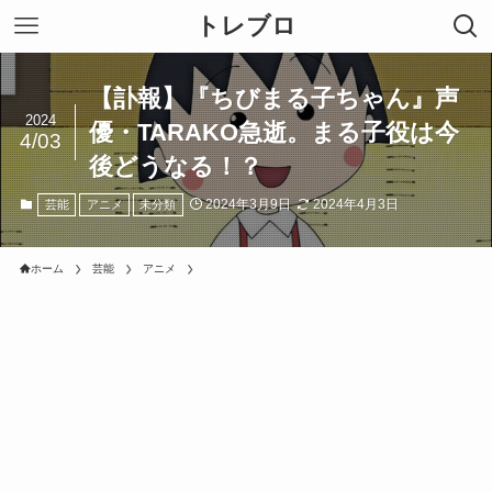
トレブロ
【訃報】『ちびまる子ちゃん』声
2024
優・TARAKO急逝。まる子役は今
4/03
後どうなる！？
2024年3月9日
2024年4月3日
芸能
アニメ
未分類
ホーム
芸能
アニメ