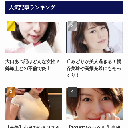
人気記事ランキング
大口あづ記はどんな女性？
丘みどりが美人過ぎる！桐
錦織圭との不倫で炎上
谷美玲や高畑充希にもそっ
くり！
【画像】小泉みゆきはスタ
【2025TVタックル 】高陽