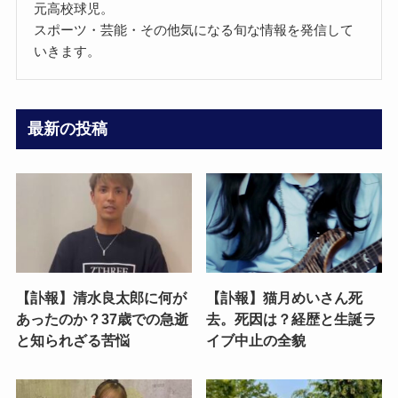
元高校球児。
スポーツ・芸能・その他気になる旬な情報を発信して
いきます。
最新の投稿
【訃報】清水良太郎に何が
【訃報】猫月めいさん死
あったのか？37歳での急逝
去。死因は？経歴と生誕ラ
と知られざる苦悩
イブ中止の全貌