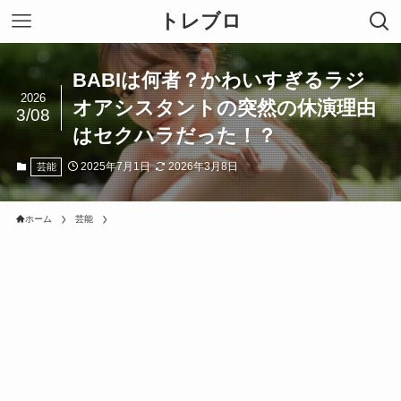
トレブロ
BABIは何者？かわいすぎるラジ
2026
オアシスタントの突然の休演理由
3/08
はセクハラだった！？
2025年7月1日
2026年3月8日
芸能
ホーム
芸能