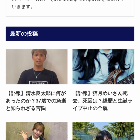
いきます。
最新の投稿
【訃報】清水良太郎に何が
【訃報】猫月めいさん死
あったのか？37歳での急逝
去。死因は？経歴と生誕ラ
と知られざる苦悩
イブ中止の全貌