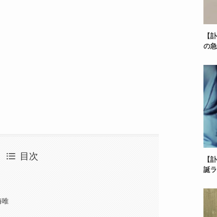
【訃
の急
目次
【訃
誕ラ
！
海唯