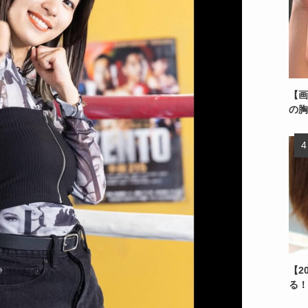
【画
の胸
【2
る！