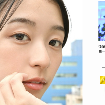
後藤
由—