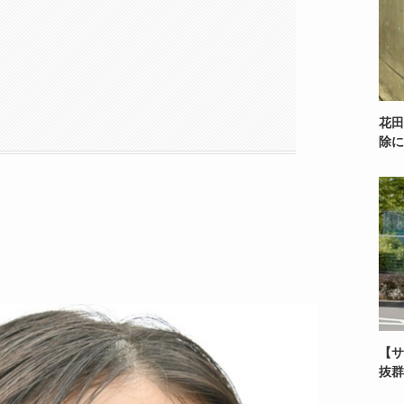
花田
除に
【サ
抜群