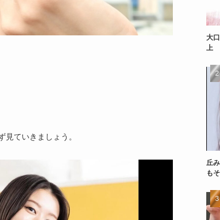
大口
上
ず見ていきましょう。
丘み
もそ