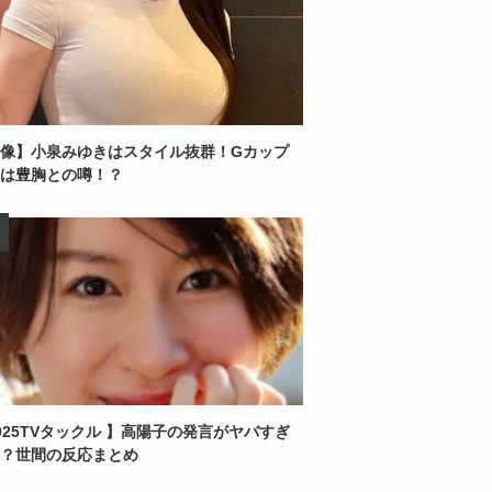
像】小泉みゆきはスタイル抜群！Gカップ
は豊胸との噂！？
025TVタックル 】高陽子の発言がヤバすぎ
？世間の反応まとめ