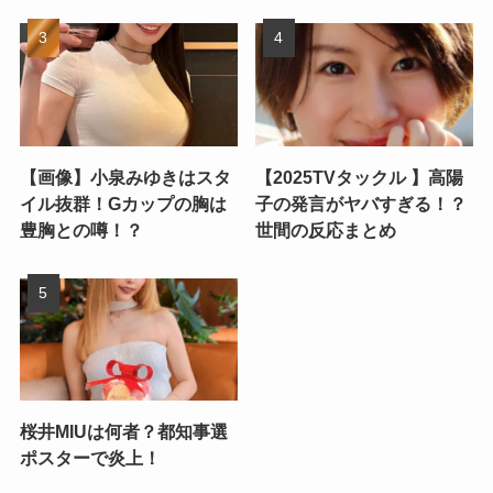
【画像】小泉みゆきはスタ
【2025TVタックル 】高陽
イル抜群！Gカップの胸は
子の発言がヤバすぎる！？
豊胸との噂！？
世間の反応まとめ
桜井MIUは何者？都知事選
ポスターで炎上！