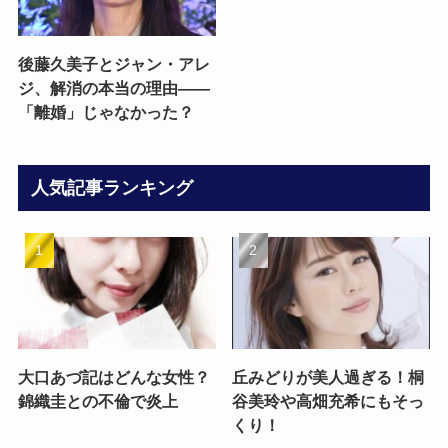
後藤久美子とジャン・アレ
ジ、解消の本当の理由——
「離婚」じゃなかった？
人気記事ランキング
大口あづ記はどんな女性？
丘みどりが美人過ぎる！桐
錦織圭との不倫で炎上
谷美玲や高畑充希にもそっ
くり！