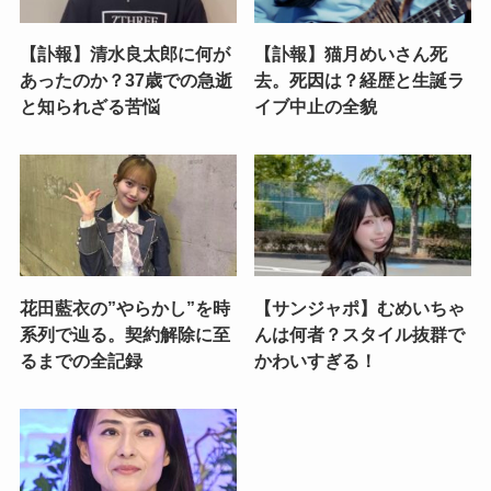
【訃報】清水良太郎に何が
【訃報】猫月めいさん死
あったのか？37歳での急逝
去。死因は？経歴と生誕ラ
と知られざる苦悩
イブ中止の全貌
花田藍衣の”やらかし”を時
【サンジャポ】むめいちゃ
系列で辿る。契約解除に至
んは何者？スタイル抜群で
るまでの全記録
かわいすぎる！