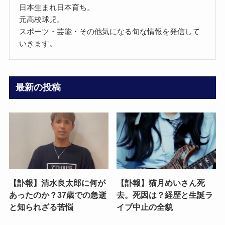
日本生まれ日本育ち。
元高校球児。
スポーツ・芸能・その他気になる旬な情報を発信して
いきます。
最新の投稿
【訃報】清水良太郎に何が
【訃報】猫月めいさん死
あったのか？37歳での急逝
去。死因は？経歴と生誕ラ
と知られざる苦悩
イブ中止の全貌