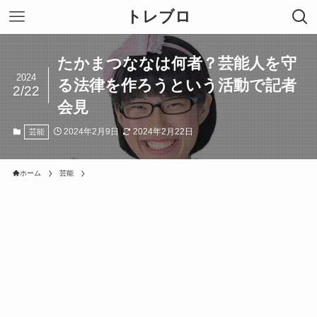
トレブロ
たかまつななは何者？芸能人を守
2024
る法律を作ろうという活動で記者
2/22
会見
2024年2月9日
2024年2月22日
芸能
ホーム
芸能