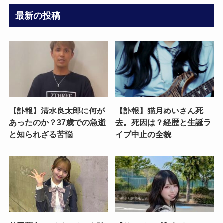
最新の投稿
【訃報】清水良太郎に何が
【訃報】猫月めいさん死
あったのか？37歳での急逝
去。死因は？経歴と生誕ラ
と知られざる苦悩
イブ中止の全貌