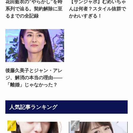
花田藍衣の”やらかし”を時
【サンジャポ】むめいちゃ
系列で辿る。契約解除に至
んは何者？スタイル抜群で
るまでの全記録
かわいすぎる！
後藤久美子とジャン・アレ
ジ、解消の本当の理由——
「離婚」じゃなかった？
人気記事ランキング