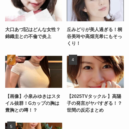
大口あづ記はどんな女性？
丘みどりが美人過ぎる！桐
錦織圭との不倫で炎上
谷美玲や高畑充希にもそっ
くり！
【画像】小泉みゆきはスタ
【2025TVタックル 】高陽
イル抜群！Gカップの胸は
子の発言がヤバすぎる！？
豊胸との噂！？
世間の反応まとめ