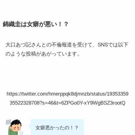
錦織圭は女癖が悪い！？
大口あづ記さんとの不倫報道を受けて、SNSでは以下
のような投稿があがっています。
https://twitter.com/hmerppqk8djmnzb/status/19353359
35522328708?s=46&t=6ZPGo0Y-xY9WgBSZ3rootQ
女癖悪かったの！？