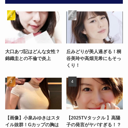
大口あづ記はどんな女性？
丘みどりが美人過ぎる！桐
錦織圭との不倫で炎上
谷美玲や高畑充希にもそっ
くり！
【画像】小泉みゆきはスタ
【2025TVタックル 】高陽
イル抜群！Gカップの胸は
子の発言がヤバすぎる！？