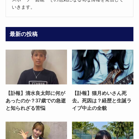
いきます。
最新の投稿
【訃報】清水良太郎に何が
【訃報】猫月めいさん死
あったのか？37歳での急逝
去。死因は？経歴と生誕ラ
と知られざる苦悩
イブ中止の全貌