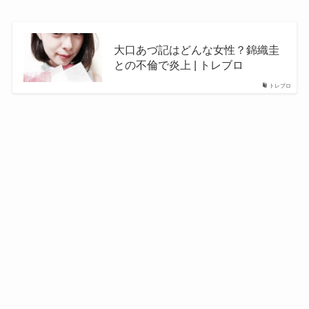
大口あづ記はどんな女性？錦織圭
との不倫で炎上 | トレブロ
トレブロ