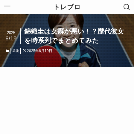
トレブロ
錦織圭は女癖が悪い！？歴代彼女
2025
6/19
を時系列でまとめてみた
2025年6月19日
芸能