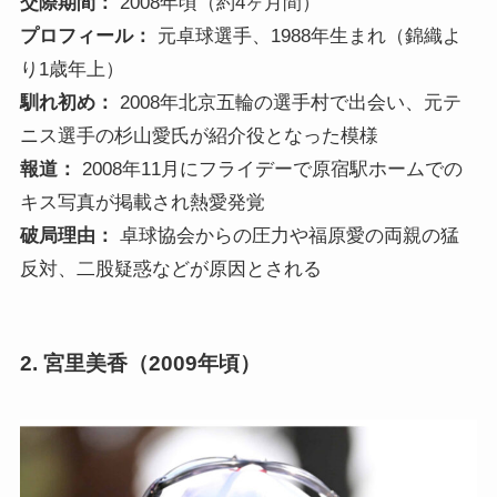
交際期間：
2008年頃（約4ヶ月間）
プロフィール：
元卓球選手、1988年生まれ（錦織よ
り1歳年上）
馴れ初め：
2008年北京五輪の選手村で出会い、元テ
ニス選手の杉山愛氏が紹介役となった模様
報道：
2008年11月にフライデーで原宿駅ホームでの
キス写真が掲載され熱愛発覚
破局理由：
卓球協会からの圧力や福原愛の両親の猛
反対、二股疑惑などが原因とされる
2.
宮里美香
（2009年頃）