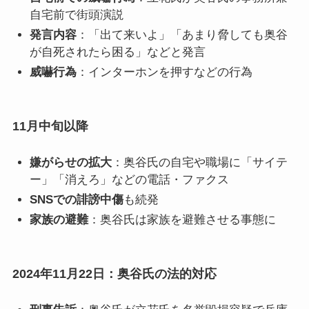
自宅前で街頭演説
発言内容
：「出て来いよ」「あまり脅しても奥谷
が自死されたら困る」などと発言
威嚇行為
：インターホンを押すなどの行為
11月中旬以降
嫌がらせの拡大
：奥谷氏の自宅や職場に「サイテ
ー」「消えろ」などの電話・ファクス
SNSでの誹謗中傷
も続発
家族の避難
：奥谷氏は家族を避難させる事態に
2024年11月22日：奥谷氏の法的対応