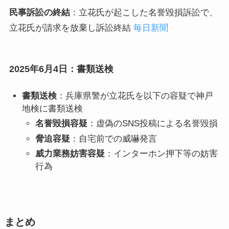
民事訴訟の終結
：立花氏が起こした名誉毀損訴訟で、
立花氏が請求を放棄し訴訟終結
毎日新聞
2025年6月4日：書類送検
書類送検
：兵庫県警が立花氏を以下の容疑で神戸
地検に書類送検
名誉毀損容疑
：虚偽のSNS投稿による名誉毀損
脅迫容疑
：自宅前での威嚇発言
威力業務妨害容疑
：インターホン押下等の妨害
行為
まとめ