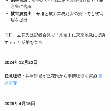
刑事告訴
：奥谷氏が立花氏を名誉毀損容疑で兵庫
県警に告訴
被害届提出
：脅迫と威力業務妨害の疑いでも被害
届を提出
同日、立花氏は記者会見で「来週中に東京地裁に提訴
する」と反撃を宣言
2024年12月22日
任意聴取
：兵庫県警が立花氏から事情聴取を実施
産
経新聞
2025年4月15日