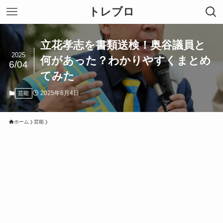
トレブロ
立花孝志を書類送検！奥谷議員と
2025
何があった？わかりやすくまとめ
6/04
てみた
2025年6月4日
芸能
ホーム
芸能