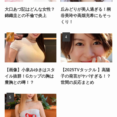
大口あづ記はどんな女性？
丘みどりが美人過ぎる！桐
錦織圭との不倫で炎上
谷美玲や高畑充希にもそっ
くり！
【画像】小泉みゆきはスタ
【2025TVタックル 】高陽
イル抜群！Gカップの胸は
子の発言がヤバすぎる！？
豊胸との噂！？
世間の反応まとめ