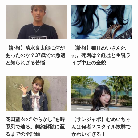
【訃報】清水良太郎に何が
【訃報】猫月めいさん死
あったのか？37歳での急逝
去。死因は？経歴と生誕ラ
と知られざる苦悩
イブ中止の全貌
花田藍衣の”やらかし”を時
【サンジャポ】むめいちゃ
系列で辿る。契約解除に至
んは何者？スタイル抜群で
るまでの全記録
かわいすぎる！