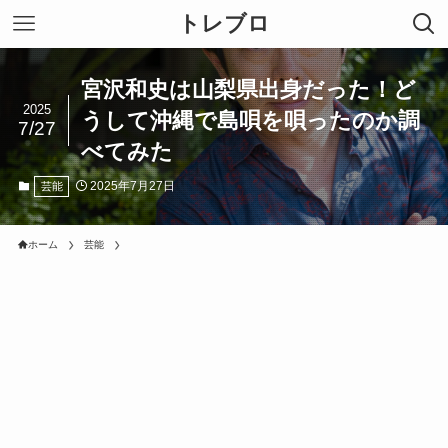
トレブロ
宮沢和史は山梨県出身だった！ど
2025
うして沖縄で島唄を唄ったのか調
7/27
べてみた
2025年7月27日
芸能
ホーム
芸能