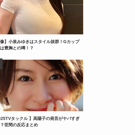
像】小泉みゆきはスタイル抜群！Gカップ
は豊胸との噂！？
025TVタックル 】高陽子の発言がヤバすぎ
？世間の反応まとめ