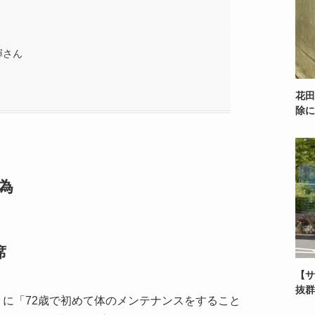
輝さん
花田
除に
為
席
【サ
抜群
ダ』に「72歳で初めて体のメンテナンスをすること