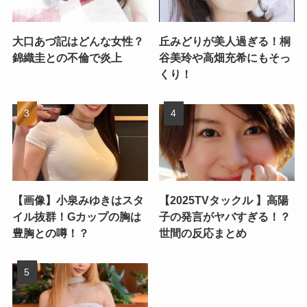
大口あづ記はどんな女性？
丘みどりが美人過ぎる！桐
錦織圭との不倫で炎上
谷美玲や高畑充希にもそっ
くり！
【画像】小泉みゆきはスタ
【2025TVタックル 】高陽
イル抜群！Gカップの胸は
子の発言がヤバすぎる！？
豊胸との噂！？
世間の反応まとめ