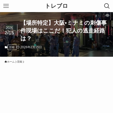
トレブロ
【場所特定】大阪•ミナミの刺傷事
2026
件現場はここだ！犯人の逃走経路
2/15
は？
2026年2月15日
芸能
ホーム
芸能