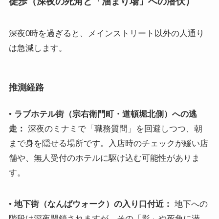
徒歩（深夜の死角と「溜まり場」への潜伏）
深夜0時を過ぎると、メインストリート以外の人通り
は急減します。
推測経路
•
ラブホテル街（宗右衛門町・道頓堀北側）への逃
走：
深夜のミナミで「職務質問」を回避しつつ、朝
まで身を隠せる場所です。入店時のチェックが緩い店
舗や、無人受付のホテルに駆け込む可能性がありま
す。
•
地下街（なんばウォーク）の入り口付近：
地下への
階段は深夜閉鎖されますが、その「影」や死角に潜