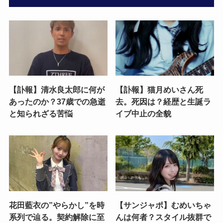
【訃報】清水良太郎に何が
【訃報】猫月めいさん死
あったのか？37歳での急逝
去。死因は？経歴と生誕ラ
と知られざる苦悩
イブ中止の全貌
花田藍衣の”やらかし”を時
【サンジャポ】むめいちゃ
系列で辿る。契約解除に至
んは何者？スタイル抜群で