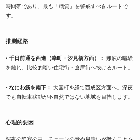
時間帯であり、最も「職質」を警戒すべきルートで
す。
推測経路
•
千日前通を西進（幸町・汐見橋方面）：
難波の喧騒
を離れ、比較的暗い住宅街・倉庫街へ抜けるルート。
•
なにわ筋を南下：
大国町を経て西成区方面へ。深夜
でも自転車移動が不自然ではない地域を目指します。
心理的要因
深夜の静寂の中、チェーンの音や息遣いが響くことを