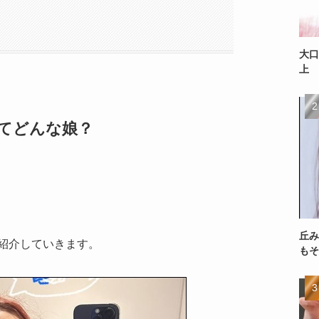
大口
上
てどんな娘？
丘み
紹介していきます。
もそ