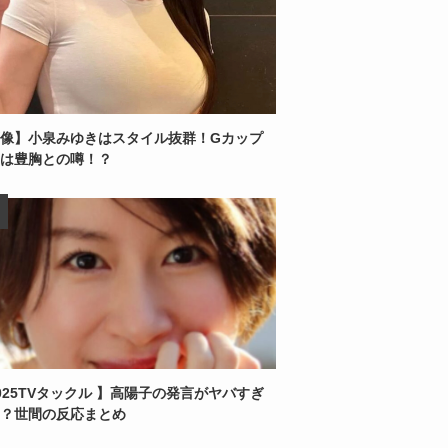
像】小泉みゆきはスタイル抜群！Gカップ
は豊胸との噂！？
025TVタックル 】高陽子の発言がヤバすぎ
？世間の反応まとめ