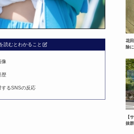
花田
を読むとわかること
除に
画像
経歴
するSNSの反応
【サ
抜群