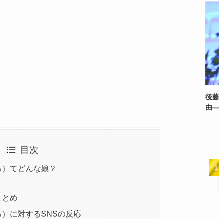
後藤
由—
目次
る）てどんな娘？
まとめ
）に対するSNSの反応