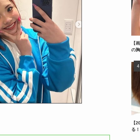
【画
の胸
【2
る！