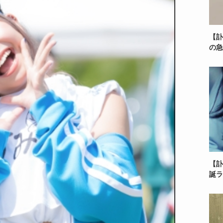
【訃
の急
【訃
誕ラ