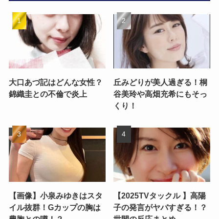
大口あづ記はどんな女性？
丘みどりが美人過ぎる！桐
錦織圭との不倫で炎上
谷美玲や高畑充希にもそっ
くり！
【画像】小泉みゆきはスタ
【2025TVタックル 】高陽
イル抜群！Gカップの胸は
子の発言がヤバすぎる！？