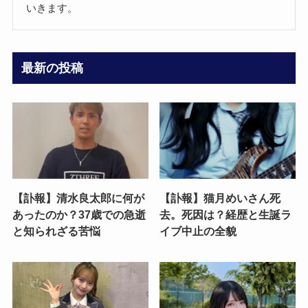
いきます。
最新の投稿
【訃報】清水良太郎に何が
【訃報】猫月めいさん死
あったのか？37歳での急逝
去。死因は？経歴と生誕ラ
と知られざる苦悩
イブ中止の全貌