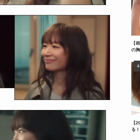
【画
の胸
【2
る！