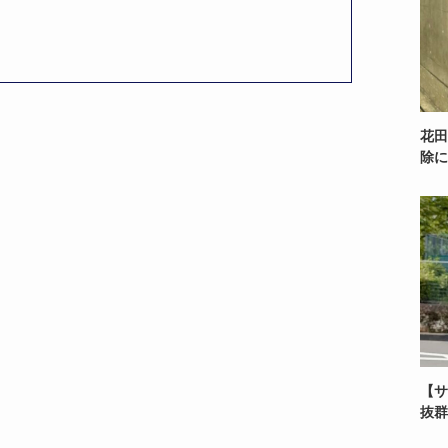
花田
除に
【サ
抜群