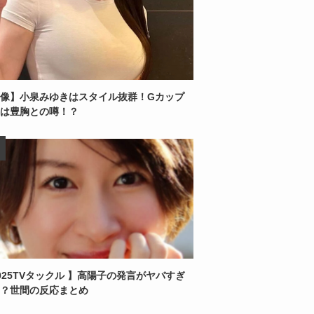
像】小泉みゆきはスタイル抜群！Gカップ
は豊胸との噂！？
025TVタックル 】高陽子の発言がヤバすぎ
？世間の反応まとめ