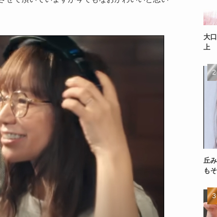
大口
上
丘み
もそ