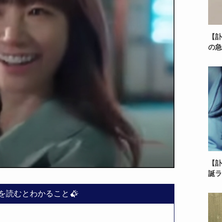
【訃
の急
【訃
誕ラ
を読むとわかること