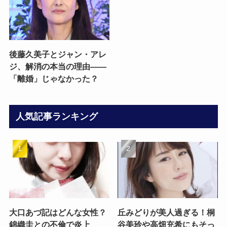
後藤久美子とジャン・アレ
ジ、解消の本当の理由——
「離婚」じゃなかった？
人気記事ランキング
大口あづ記はどんな女性？
丘みどりが美人過ぎる！桐
錦織圭との不倫で炎上
谷美玲や高畑充希にもそっ