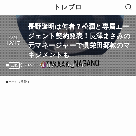
トレブロ
長野隆明は何者？松潤と専属エー
ジェント契約発表！長澤まさみの
2024
12/17
元マネージャーで眞栄田郷敦のマ
ネジメントも
2024年12月3日
2024年12月17日
芸能
ホーム
芸能