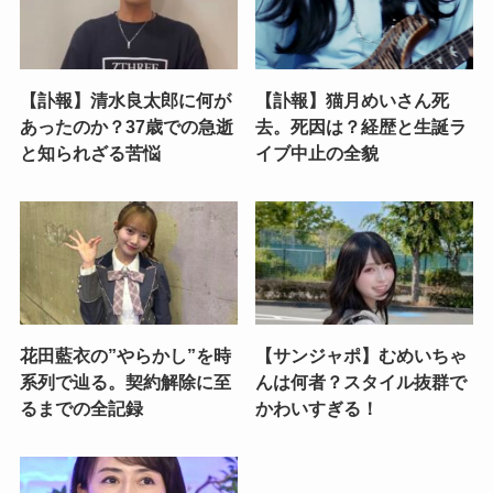
【訃報】清水良太郎に何が
【訃報】猫月めいさん死
あったのか？37歳での急逝
去。死因は？経歴と生誕ラ
と知られざる苦悩
イブ中止の全貌
花田藍衣の”やらかし”を時
【サンジャポ】むめいちゃ
系列で辿る。契約解除に至
んは何者？スタイル抜群で
るまでの全記録
かわいすぎる！