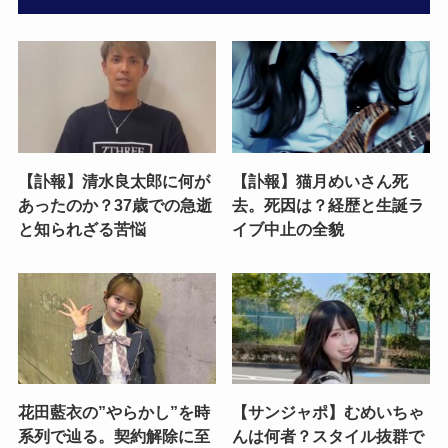
【訃報】清水良太郎に何が
【訃報】猫月めいさん死
あったのか？37歳での急逝
去。死因は？経歴と生誕ラ
と知られざる苦悩
イブ中止の全貌
花田藍衣の”やらかし”を時
【サンジャポ】むめいちゃ
系列で辿る。契約解除に至
んは何者？スタイル抜群で