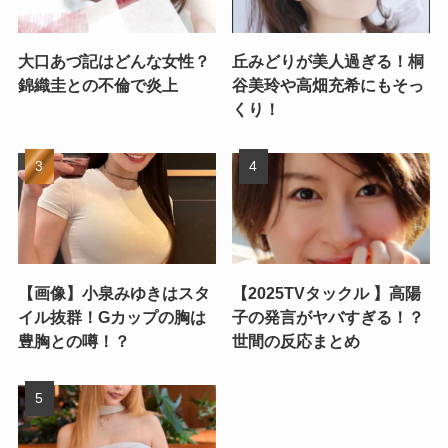
大口あづ記はどんな女性？
丘みどりが美人過ぎる！桐
錦織圭との不倫で炎上
谷美玲や高畑充希にもそっ
くり！
【画像】小泉みゆきはスタ
【2025TVタックル 】高陽
イル抜群！Gカップの胸は
子の発言がヤバすぎる！？
豊胸との噂！？
世間の反応まとめ