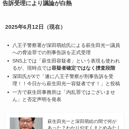
告訴受理により議論が白熱
2025年6月12日（現在）
八王子警察署が深田萌絵氏による萩生田光一議員
への脅迫罪での刑事告訴を正式受理
SNS上では「萩生田容疑者」という表現も使われ
るが、現時点では
容疑者確定ではなく捜査段階
深田氏がXで「遂に八王子警察が刑事告訴を受
理！！今日から萩生田光一容疑者です！」と投稿
一方で萩生田事務所は「内乱罪ではございませ
ん」と否定声明を発表
萩生田光一と深田萌絵の間で何が
あった？わかりやすくまとめみた |