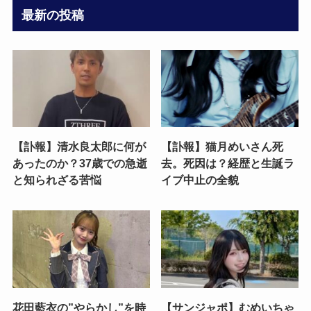
最新の投稿
【訃報】清水良太郎に何が
【訃報】猫月めいさん死
あったのか？37歳での急逝
去。死因は？経歴と生誕ラ
と知られざる苦悩
イブ中止の全貌
花田藍衣の”やらかし”を時
【サンジャポ】むめいちゃ