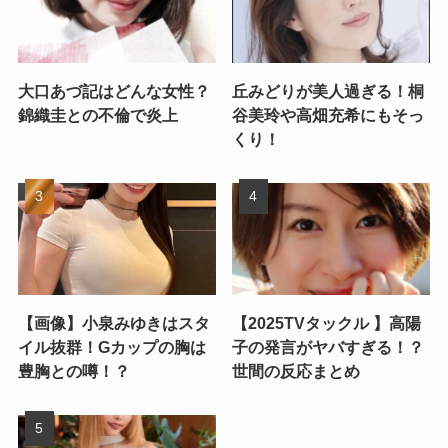
大口あづ記はどんな女性？
丘みどりが美人過ぎる！桐
錦織圭との不倫で炎上
谷美玲や高畑充希にもそっ
くり！
【画像】小泉みゆきはスタ
【2025TVタックル 】高陽
イル抜群！Gカップの胸は
子の発言がヤバすぎる！？
豊胸との噂！？
世間の反応まとめ