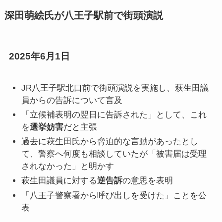
深田萌絵氏が八王子駅前で街頭演説
2025年6月1日
JR八王子駅北口前で街頭演説を実施し、萩生田議
員からの告訴について言及
「立候補表明の翌日に告訴された」として、これ
を
選挙妨害
だと主張
過去に萩生田氏から脅迫的な言動があったとし
て、警察へ何度も相談していたが「被害届は受理
されなかった」と明かす
萩生田議員に対する
逆告訴
の意思を表明
「八王子警察署から呼び出しを受けた」ことを公
表