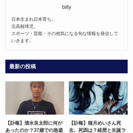
billy
日本生まれ日本育ち。
元高校球児。
スポーツ・芸能・その他気になる旬な情報を発信して
いきます。
最新の投稿
【訃報】清水良太郎に何が
【訃報】猫月めいさん死
あったのか？37歳での急逝
去。死因は？経歴と生誕ラ