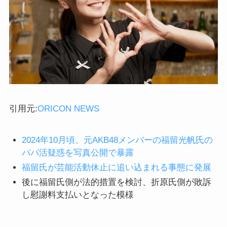
引用元:
ORICON NEWS
2024年10月頃、元AKB48メンバーの福留光帆氏の
パパ活疑惑を写真公開で暴露
福留氏が芸能活動休止に追い込まれる事態に発展
後に福留氏側が法的措置を検討、折原氏側が敗訴
し慰謝料支払いとなった模様