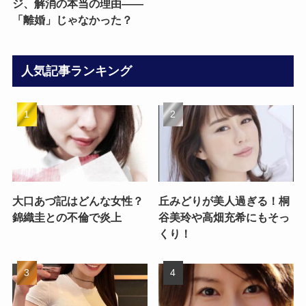
ジ、解消の本当の理由——
「離婚」じゃなかった？
人気記事ランキング
大口あづ記はどんな女性？
丘みどりが美人過ぎる！桐
錦織圭との不倫で炎上
谷美玲や高畑充希にもそっ
くり！