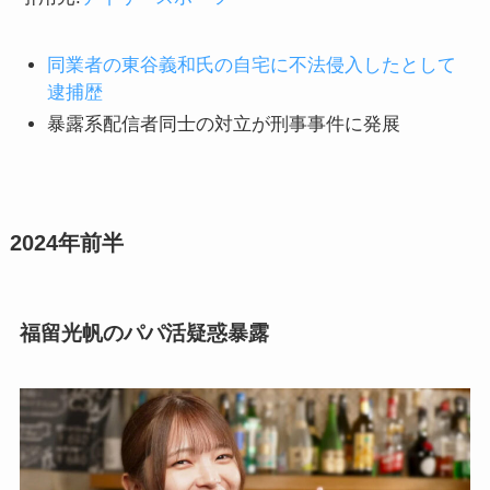
同業者の東谷義和氏の自宅に不法侵入したとして
逮捕歴
暴露系配信者同士の対立が刑事事件に発展
2024年前半
福留光帆のパパ活疑惑暴露