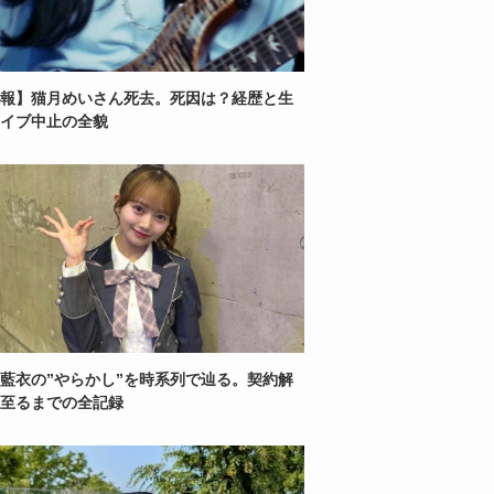
報】猫月めいさん死去。死因は？経歴と生
イブ中止の全貌
藍衣の”やらかし”を時系列で辿る。契約解
至るまでの全記録