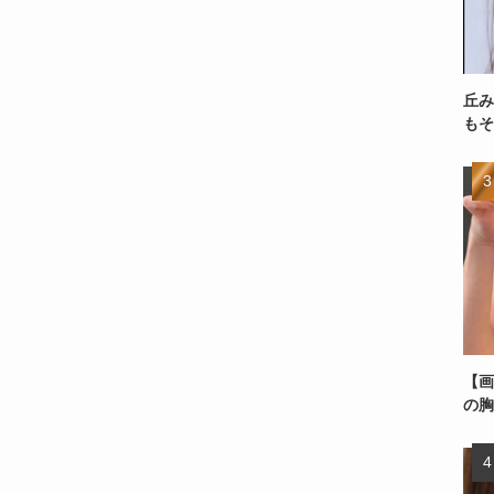
丘み
もそ
【画
の胸