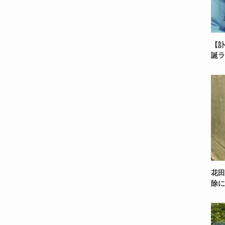
【訃
誕ラ
花田
除に