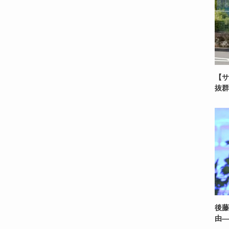
【サ
抜群
後藤
由—