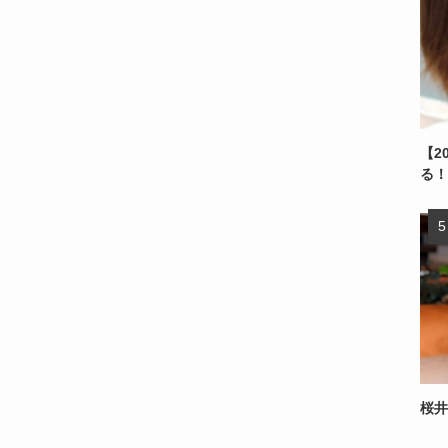
【2
る！
桜井